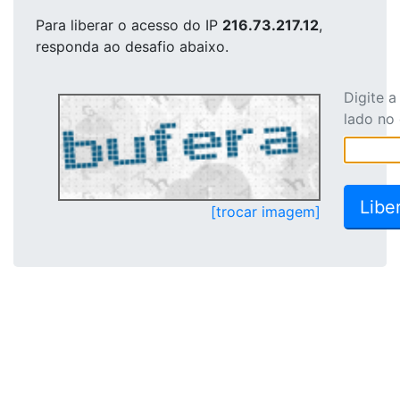
Para liberar o acesso
do IP
216.73.217.12
,
responda ao desafio abaixo.
Digite 
lado no
[trocar imagem]