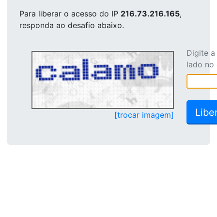
Para liberar o acesso
do IP
216.73.216.165
,
responda ao desafio abaixo.
Digite 
lado no
[trocar imagem]